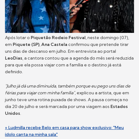
Após lotar o
Piquetão Rodeio Festival
, neste domingo (07),
em
Piquete (SP)
,
Ana Castela
confirmou que pretende tirar
uns dias de descanso em julho. Em entrevista ao portal
LeoDias
, a cantora contou que a agenda do mês será reduzida
para que ela possa viajar com a família e o destino já está
definido.
"Julho já dá uma diminuída, também porque eu pego uns dias de
férias para viajar com minha família"
, explicou a artista, que em
junho teve uma rotina puxada de shows. A pausa começa no
dia 20 de julho e será marcada por uma viagem aos
Estados
Unidos
.
+ Ludmilla recebe Belo em casa para show exclusivo: "Meu
ídolo canta na minha sala"