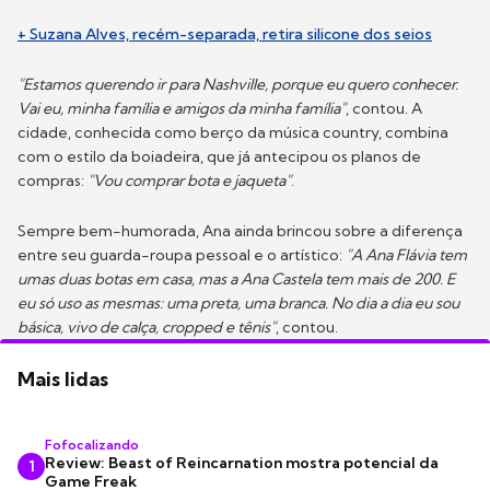
+ Suzana Alves, recém-separada, retira silicone dos seios
"Estamos querendo ir para Nashville, porque eu quero conhecer.
Vai eu, minha família e amigos da minha família"
, contou. A
cidade, conhecida como berço da música country, combina
com o estilo da boiadeira, que já antecipou os planos de
compras:
"Vou comprar bota e jaqueta"
.
Sempre bem-humorada, Ana ainda brincou sobre a diferença
entre seu guarda-roupa pessoal e o artístico:
"A Ana Flávia tem
umas duas botas em casa, mas a Ana Castela tem mais de 200. E
eu só uso as mesmas: uma preta, uma branca. No dia a dia eu sou
básica, vivo de calça, cropped e tênis"
, contou.
Mais lidas
Fofocalizando
Review: Beast of Reincarnation mostra potencial da
1
Game Freak