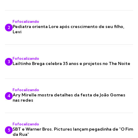
Fofocalizando
Pediatra orienta Lore após crescimento de seu filho,
2
Levi
Fofocalizando
3
Lailtinho Brega celebra 35 anos e projetos no The Noite
Fofocalizando
Ary Mirelle mostra detalhes da festa de João Gomes
4
nas redes
Fofocalizando
SBT e Warner Bros. Pictures lançam pegadinha de "O Fim
5
da Rua"