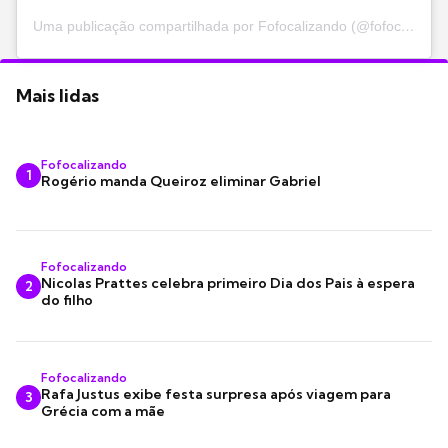
Uma publicação compartilhada por Fofocalizando (@fofocalizando)
Mais lidas
Fofocalizando
1
Rogério manda Queiroz eliminar Gabriel
Fofocalizando
Nicolas Prattes celebra primeiro Dia dos Pais à espera
2
do filho
Fofocalizando
Rafa Justus exibe festa surpresa após viagem para
3
Grécia com a mãe