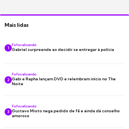
Mais lidas
Fofocalizando
1
Gabriel surpreende ao decidir se entregar à polícia
Fofocalizando
Gabi e Rapha lançam DVD e relembram início no The
2
Noite
Fofocalizando
Gustavo Mioto nega pedido de fã e ainda dá conselho
3
amoroso