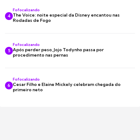
Fofocalizando
The Voice: noite especial da Disney encantou nas
4
Rodadas de Fogo
Fofocalizando
Após perder peso, Jojo Todynho passa por
5
procedimento nas pernas
Fofocalizando
Cesar Filho e Elaine Mickely celebram chegada do
6
primeiro neto