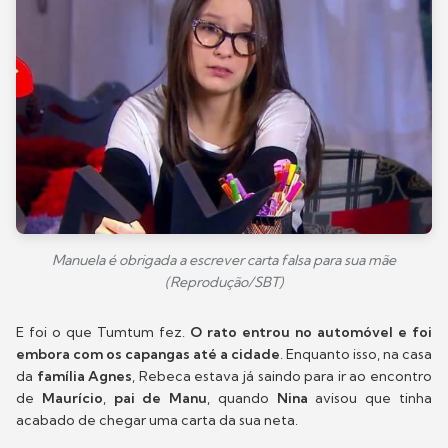
Manuela é obrigada a escrever carta falsa para sua mãe
(Reprodução/SBT)
E foi o que Tumtum fez.
O rato entrou no automóvel e foi
embora com os capangas até a cidade
. Enquanto isso, na casa
da
família Agnes
, Rebeca estava já saindo para ir ao encontro
de
Maurício
,
pai de Manu
, quando
Nina
avisou que tinha
acabado de chegar uma carta da sua neta.