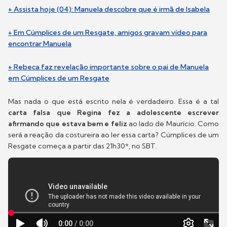
+ Assista hoje (04): Manuela descobre que é irmã de Isabela
+ Em Cúmplices de um Resgate, amigos gravam vídeo para
encontrar Manuela
+ Rebeca faz revelação importante sobre o pai de Manuela
em Cúmplices de um Resgate
Mas nada o que está escrito nela é verdadeiro. Essa é a tal
carta falsa que Regina fez a adolescente escrever
afirmando que estava bem e feliz
ao lado de Maurício. Como
será a reação da costureira ao ler essa carta? Cúmplices de um
Resgate começa a partir das 21h30*, no SBT.