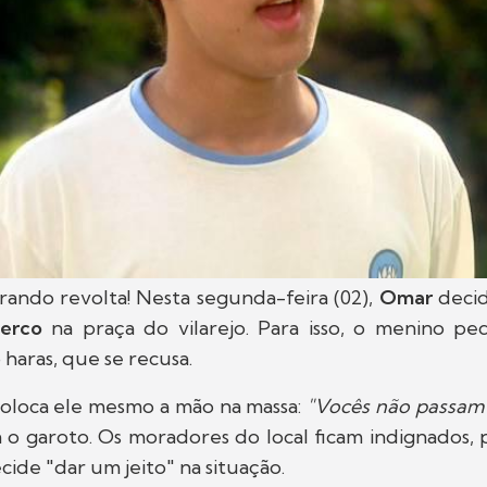
ando revolta! Nesta segunda-feira (02),
Omar
decid
terco
na praça do vilarejo. Para isso, o menino p
 haras, que se recusa.
coloca ele mesmo a mão na massa:
"Vocês não passam
ta o garoto. Os moradores do local ficam indignados,
cide "dar um jeito" na situação.