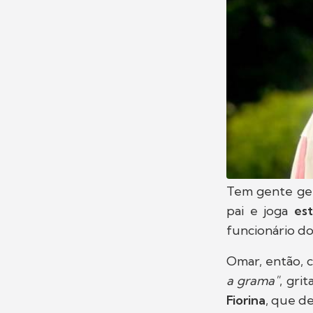
Tem gente ger
pai e joga
es
funcionário do
Omar, então, 
a grama"
, gri
Fiorina
, que de