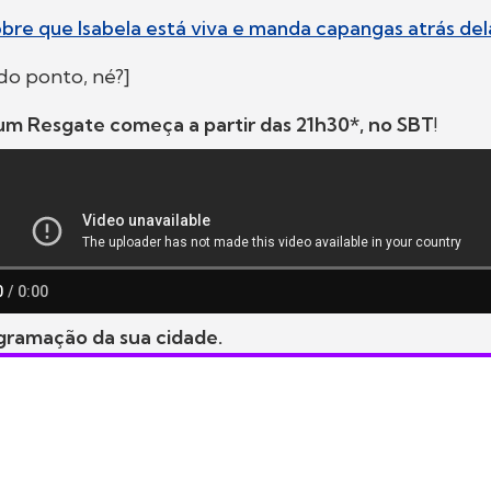
bre que Isabela está viva e manda capangas atrás del
do ponto, né?]
um Resgate começa a partir das 21h30*, no SBT
!
gramação da sua cidade.