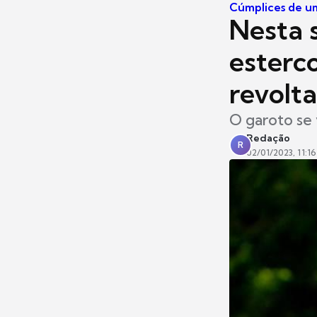
Cúmplices de u
Nesta 
esterco
revolt
O garoto se 
Redação
R
02/01/2023, 11:16