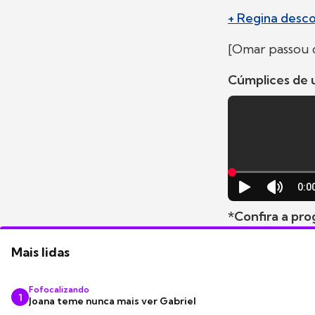
+ Regina desco
[Omar passou 
Cúmplices de 
*Confira a pro
Mais lidas
Fofocalizando
1
Joana teme nunca mais ver Gabriel