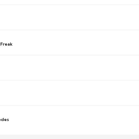
 Freak
edes