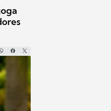
joga
dores