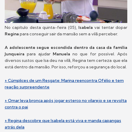
No capítulo desta quinta-feira (05),
Isabela
vai tentar dopar
Regina
para conseguir sair da mansão sem a vilã perceber.
A adolescente segue escondida dentro da casa da família
Junqueira
para ajudar
Manuela
no que for possível. Após
diversos sustos que Isa deu na vilã, Regina tem certeza que ela
está dentro da mansão. Por isso, reforçou a segurança do local.
+ Cúmplices de um Resgate: Marina reencontra Ofélio e tem
reação surpreendente
+ Omar leva bronca após jogar esterco no vilarejo e se revolta
contra o pai
+ Regina descobre que Isabela está viva e manda capangas
atrás dela