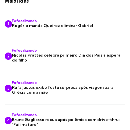
Mais lidas
Fofocalizando
1
Rogério manda Queiroz eliminar Gabriel
Fofocalizando
Nicolas Prattes celebra primeiro Dia dos Pais à espera
2
do filho
Fofocalizando
Rafa Justus exibe festa surpresa após viagem para
3
Grécia com a mãe
Fofocalizando
Bruno Gagliasso recua após polêmica com drive-thru:
4
"Fui imaturo"