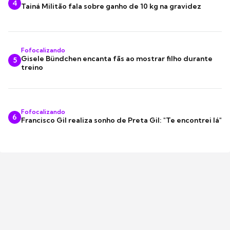
4
Tainá Militão fala sobre ganho de 10 kg na gravidez
Fofocalizando
Gisele Bündchen encanta fãs ao mostrar filho durante
5
treino
Fofocalizando
6
Francisco Gil realiza sonho de Preta Gil: "Te encontrei lá"