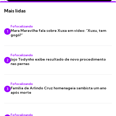
Mais lidas
Fofocalizando
Mara Maravilha fala sobre Xuxa em vídeo: "Xuxu, tem
1
gogó?"
Fofocalizando
Jojo Todynho exibe resultado de novo procedimento
2
nas pernas
Fofocalizando
Família de Arlindo Cruz homenageia sambista um ano
3
após morte
Fofocalizando