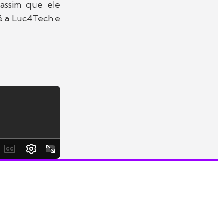
 assim que ele
té a Luc4Tech e