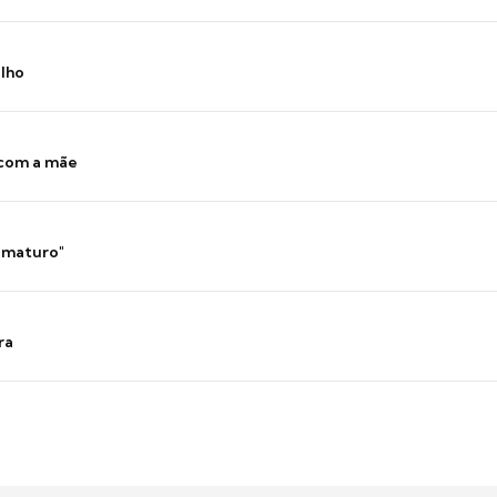
ilho
 com a mãe
 imaturo"
ra