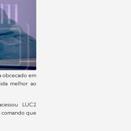
va obcecado em
vida melhor ao
acessou LUC2
um comando que