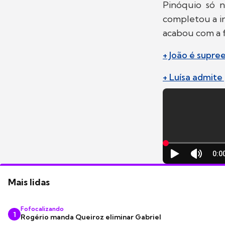
Pinóquio só n
completou a in
acabou com a f
+ João é supre
+ Luísa admite
Mais lidas
Fofocalizando
1
Rogério manda Queiroz eliminar Gabriel