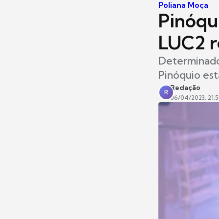
Poliana Moça
Pinóqu
LUC2 
Determinado 
Pinóquio est
Redação
R
06/04/2023, 21: