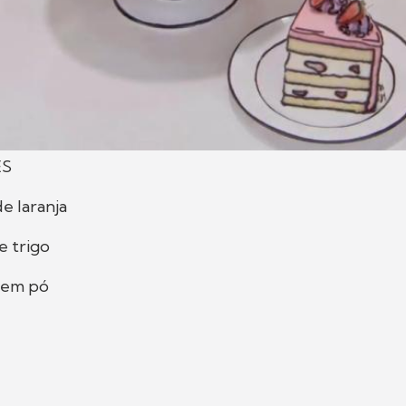
ES
e laranja
e trigo
 em pó