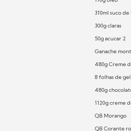
310ml suco de 
300g claras
50g acucar 2
Ganache mon
480g Creme de 
8 folhas de gel
480g chocolat
1120g creme de
QB Morango
QB Corante r