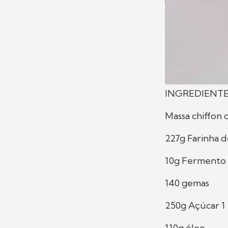
INGREDIENT
Massa chiffon d
227g Farinha d
10g Fermento
140 gemas
250g Açúcar 1
110g óleo