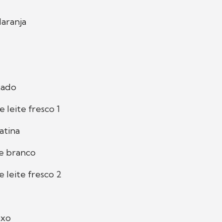
laranja
tado
leite fresco 1
atina
e branco
 leite fresco 2
oxo