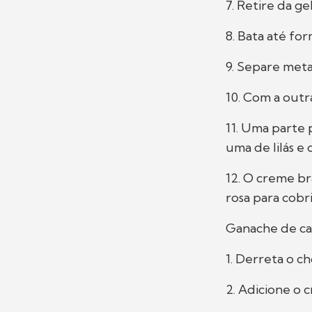
7. Retire da g
8. Bata até for
9. Separe meta
10. Com a out
11. Uma parte 
uma de lilás e
12. O creme br
rosa para cobr
Ganache de ca
1. Derreta o 
2. Adicione o 