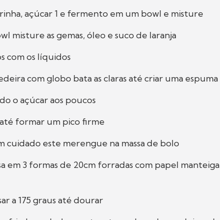
arinha, açúcar 1 e fermento em um bowl e misture
wl misture as gemas, óleo e suco de laranja
os com os líquidos
deira com globo bata as claras até criar uma espuma
ndo o açúcar aos poucos
 até formar um pico firme
om cuidado este merengue na massa de bolo
ssa em 3 formas de 20cm forradas com papel manteiga
sar a 175 graus até dourar