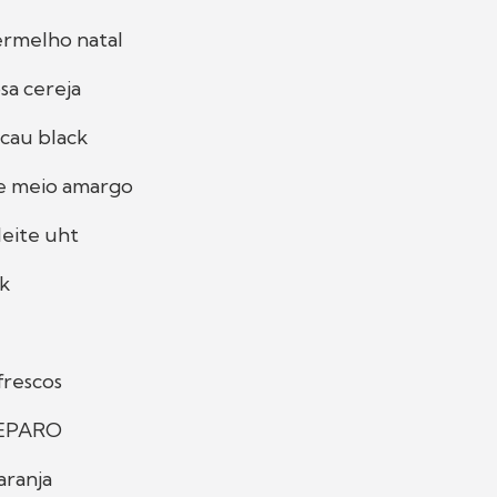
rmelho natal
sa cereja
cau black
e meio amargo
leite uht
ck
rescos
EPARO
aranja