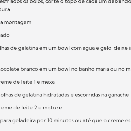
resfriados os bolos, corte o topo de cada um deixand
tura
ara montagem
tado
folhas de gelatina em um bowl com agua e gelo, deixe 
chocolate branco em um bowl no banho maria ou no m
creme de leite 1 e mexa
 folhas de gelatina hidratadas e escorridas na ganache
creme de leite 2 e misture
 para geladeira por 10 minutos ou até que o creme e