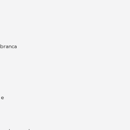
 branca
 e