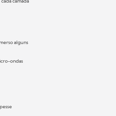
o cada camada
imerso alguns
icro-ondas
spesse