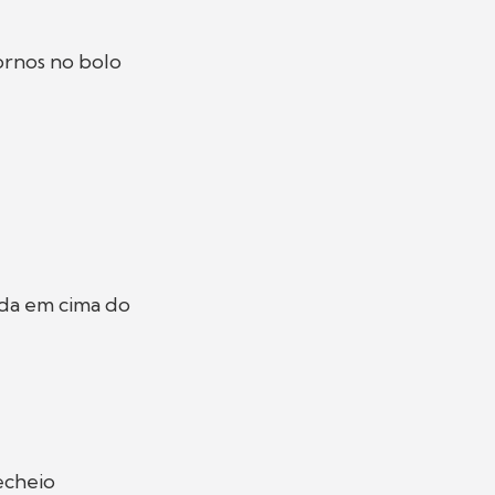
tornos no bolo
da em cima do
echeio