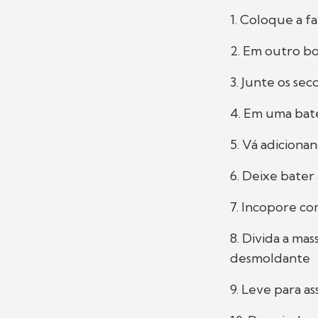
1. Coloque a f
2. Em outro bo
3. Junte os sec
4. Em uma bate
5. Vá adiciona
6. Deixe bater
7. Incopore c
8. Divida a ma
desmoldante
9. Leve para as