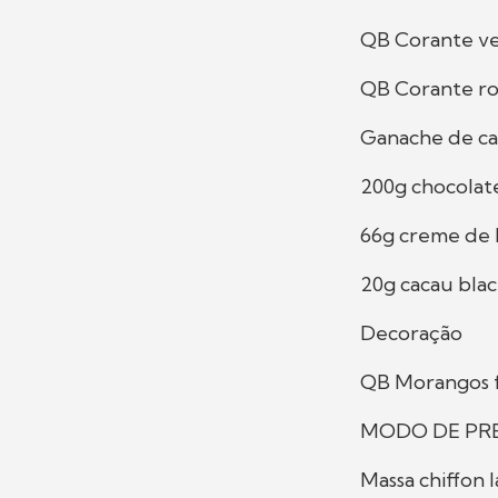
QB Corante ve
QB Corante ro
Ganache de ca
200g chocolat
66g creme de 
20g cacau bla
Decoração
QB Morangos f
MODO DE PR
Massa chiffon l