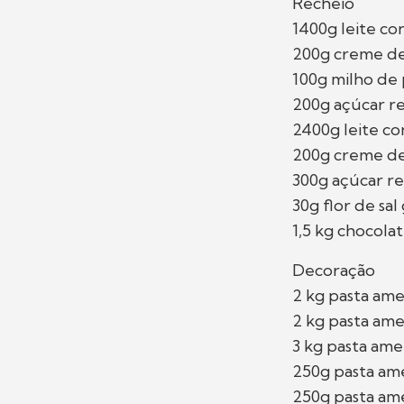
Recheio
1400g leite c
200g creme de
100g milho de
200g açúcar r
2400g leite c
200g creme de
300g açúcar r
30g flor de sa
1,5 kg chocola
Decoração
2 kg pasta ame
2 kg pasta ame
3 kg pasta ame
250g pasta am
250g pasta ame