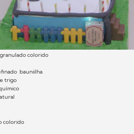
 granulado colorido
efinado bauniilha
e trigo
químico
atural
o colorido