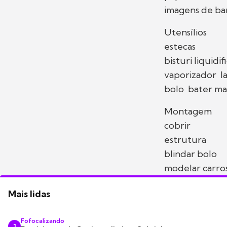
imagens de ban
Utensílios
estecas
bisturi liquidi
vaporizador l
bolo bater mas
Montagem
cobrir
estrutura
blindar bolo
modelar carro
Mais lidas
Fofocalizando
1