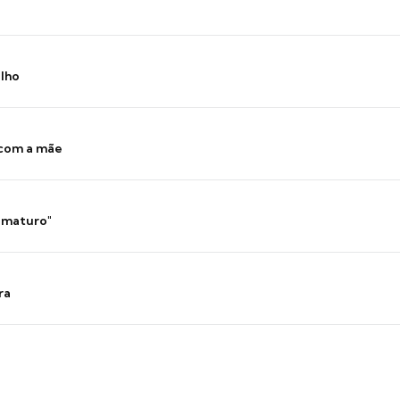
ilho
 com a mãe
 imaturo"
ra