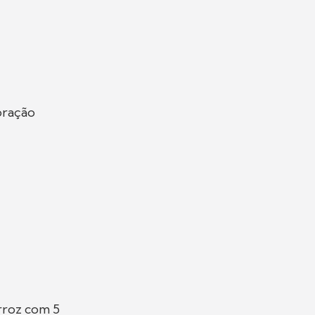
oração
rroz com 5