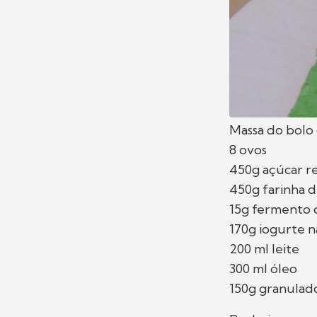
Massa do bolo
8 ovos
450g açúcar r
450g farinha d
15g fermento 
170g iogurte n
200 ml leite
300 ml óleo
150g granulad