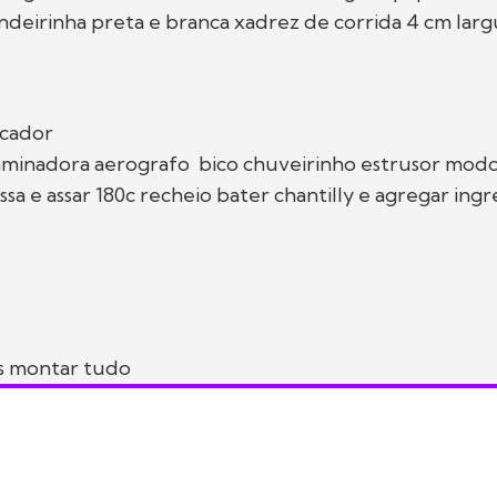
deirinha preta e branca xadrez de corrida 4 cm lar
ficador
aminadora aerografo bico chuveirinho estrusor mod
sa e assar 180c recheio bater chantilly e agregar ing
s montar tudo