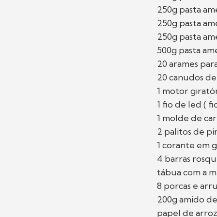
250g pasta am
250g pasta am
250g pasta ame
500g pasta am
20 arames par
20 canudos de
1 motor girató
1 fio de led ( f
1 molde de car
2 palitos de pi
1 corante em g
4 barras rosq
tábua com a m
8 porcas e arr
200g amido de
papel de arroz