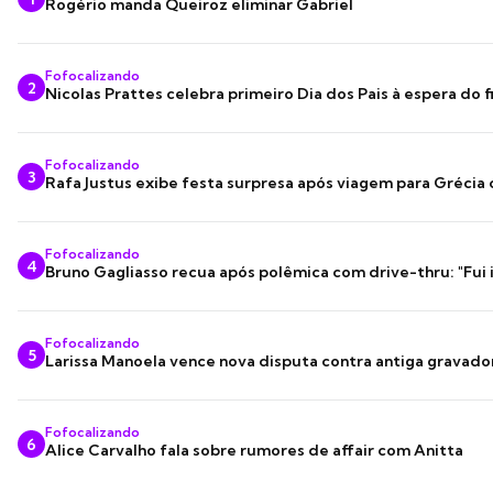
Rogério manda Queiroz eliminar Gabriel
Fofocalizando
2
Nicolas Prattes celebra primeiro Dia dos Pais à espera do f
Fofocalizando
3
Rafa Justus exibe festa surpresa após viagem para Grécia
Fofocalizando
4
Bruno Gagliasso recua após polêmica com drive-thru: "Fui
Fofocalizando
5
Larissa Manoela vence nova disputa contra antiga gravado
Fofocalizando
6
Alice Carvalho fala sobre rumores de affair com Anitta