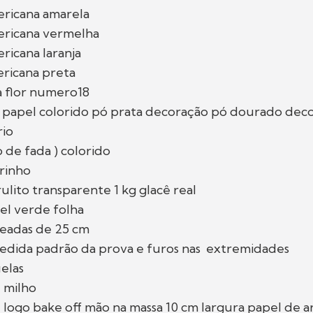
ericana amarela
ericana vermelha
ricana laranja
ericana preta
a flor numero18
 papel colorido pó prata decoração pó dourado dec
rio
io de fada ) colorido
rinho
rulito transparente 1 kg glacê real
el verde folha
ueadas de 25 cm
edida padrão da prova e furos nas extremidades
uelas
 milho
 logo bake off mão na massa 10 cm largura papel de a