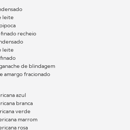
ondensado
 leite
 pipoca
efinado recheio
ondensado
 leite
efinado
l ganache de blindagem
te amargo fracionado
ricana azul
ricana branca
ricana verde
ericana marrom
ricana rosa