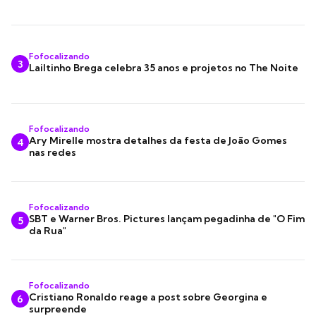
Fofocalizando
3
Lailtinho Brega celebra 35 anos e projetos no The Noite
Fofocalizando
Ary Mirelle mostra detalhes da festa de João Gomes
4
nas redes
Fofocalizando
SBT e Warner Bros. Pictures lançam pegadinha de "O Fim
5
da Rua"
Fofocalizando
Cristiano Ronaldo reage a post sobre Georgina e
6
surpreende