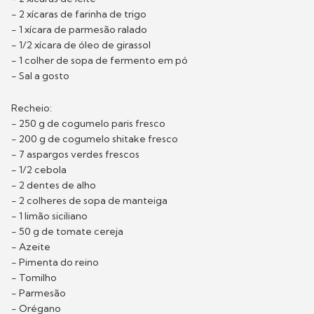
- 2 xícaras de farinha de trigo
- 1 xícara de parmesão ralado
- 1/2 xícara de óleo de girassol
- 1 colher de sopa de fermento em pó
- Sal a gosto
Recheio:
- 250 g de cogumelo paris fresco
- 200 g de cogumelo shitake fresco
- 7 aspargos verdes frescos
- 1/2 cebola
- 2 dentes de alho
- 2 colheres de sopa de manteiga
- 1 limão siciliano
- 50 g de tomate cereja
- Azeite
- Pimenta do reino
- Tomilho
- Parmesão
- Orégano