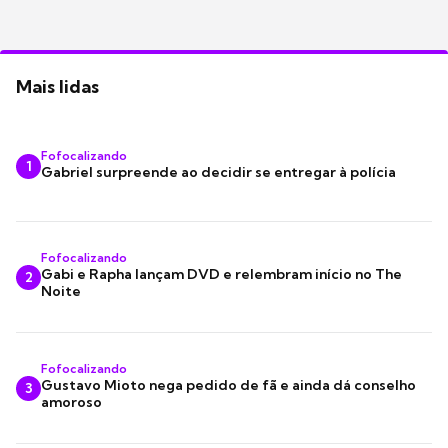
Mais lidas
Fofocalizando
1
Gabriel surpreende ao decidir se entregar à polícia
Fofocalizando
Gabi e Rapha lançam DVD e relembram início no The
2
Noite
Fofocalizando
Gustavo Mioto nega pedido de fã e ainda dá conselho
3
amoroso