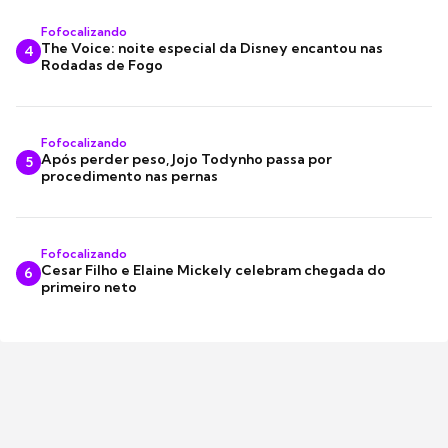
Fofocalizando
The Voice: noite especial da Disney encantou nas
4
Rodadas de Fogo
Fofocalizando
Após perder peso, Jojo Todynho passa por
5
procedimento nas pernas
Fofocalizando
Cesar Filho e Elaine Mickely celebram chegada do
6
primeiro neto