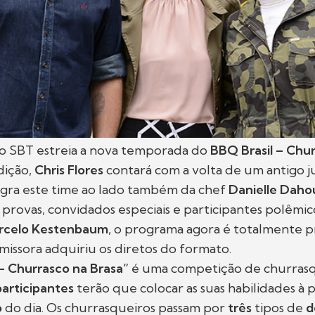
 o SBT estreia a nova temporada do
BBQ Brasil – Chu
dição,
Chris Flores
contará com a volta de um antigo j
gra este time ao lado também da chef
Danielle Daho
 provas, convidados especiais e participantes polêmi
rcelo Kestenbaum
, o programa agora é totalmente 
 emissora adquiriu os diretos do formato.
– Churrasco na Brasa”
é uma competição de churrasq
participantes
terão que colocar as suas habilidades à 
o
do dia. Os churrasqueiros passam por
três
tipos de
d