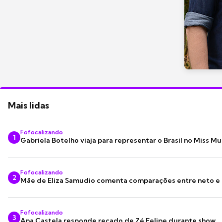
Mais lidas
Fofocalizando
1
Gabriela Botelho viaja para representar o Brasil no Miss M
Fofocalizando
2
Mãe de Eliza Samudio comenta comparações entre neto e
Fofocalizando
3
Ana Castela responde recado de Zé Felipe durante show