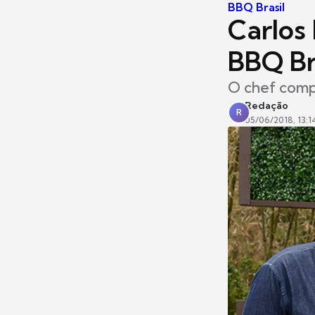
BBQ Brasil
Carlos 
BBQ Br
O chef compl
Redação
R
05/06/2018, 13:1