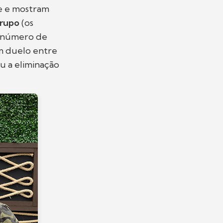
te e mostram
rupo
(os
e número de
m duelo entre
u a eliminação