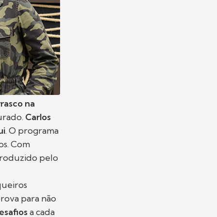
rrasco na
urado.
Carlos
ui
. O programa
cos. Com
produzido pelo
ueiros
prova para não
esafios
a cada