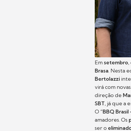
Em
setembro
,
Brasa
. Nesta e
Bertolazzi
inte
virá com novas
direção de
Ma
SBT
, já que a
O
“BBQ Brasil 
amadores. Os
ser o
eliminad