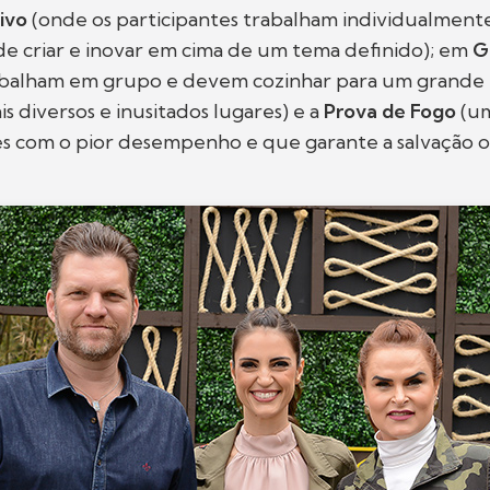
tivo
(onde os participantes trabalham individualmen
de criar e inovar em cima de um tema definido); em
G
abalham em grupo e devem cozinhar para um grand
s diversos e inusitados lugares) e a
Prova de Fogo
(u
es com o pior desempenho e que garante a salvação o