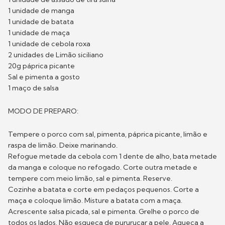
1 unidade de manga
1 unidade de batata
1 unidade de maça
1 unidade de cebola roxa
2 unidades de Limão siciliano
20g páprica picante
Sal e pimenta a gosto
1 maço de salsa
MODO DE PREPARO:
Tempere o porco com sal, pimenta, páprica picante, limão e
raspa de limão. Deixe marinando.
Refogue metade da cebola com 1 dente de alho, bata metade
da manga e coloque no refogado. Corte outra metade e
tempere com meio limão, sal e pimenta. Reserve.
Cozinhe a batata e corte em pedaços pequenos. Corte a
maça e coloque limão. Misture a batata com a maça.
Acrescente salsa picada, sal e pimenta. Grelhe o porco de
todos os lados. Não esqueça de pururucar a pele. Aqueça a