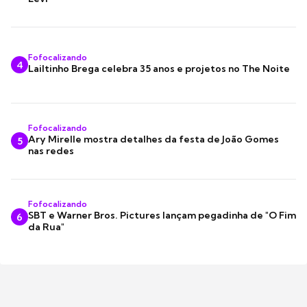
Fofocalizando
4
Lailtinho Brega celebra 35 anos e projetos no The Noite
Fofocalizando
Ary Mirelle mostra detalhes da festa de João Gomes
5
nas redes
Fofocalizando
SBT e Warner Bros. Pictures lançam pegadinha de "O Fim
6
da Rua"