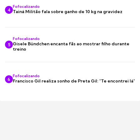
Fofocalizando
4
Tainá Militão fala sobre ganho de 10 kg na gravidez
Fofocalizando
Gisele Bündchen encanta fãs ao mostrar filho durante
5
treino
Fofocalizando
6
Francisco Gil realiza sonho de Preta Gil: "Te encontrei lá"