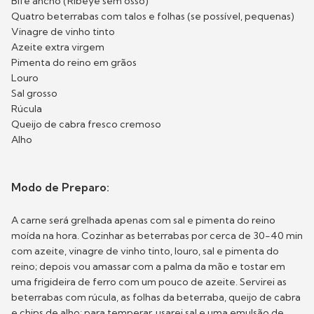
Bife ancho (Ribeye sem osso)
Quatro beterrabas com talos e folhas (se possível, pequenas)
Vinagre de vinho tinto
Azeite extra virgem
Pimenta do reino em grãos
Louro
Sal grosso
Rúcula
Queijo de cabra fresco cremoso
Alho
Modo de Preparo:
A carne será grelhada apenas com sal e pimenta do reino
moída na hora. Cozinhar as beterrabas por cerca de 30-40 min
com azeite, vinagre de vinho tinto, louro, sal e pimenta do
reino; depois vou amassar com a palma da mão e tostar em
uma frigideira de ferro com um pouco de azeite. Servirei as
beterrabas com rúcula, as folhas da beterraba, queijo de cabra
e chips de alho; para temperar, usarei sal e uma emulsão de