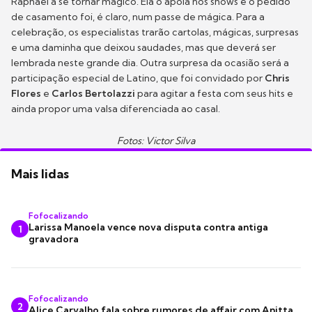
Raphael a se tornar mágico. Ela o apoia nos shows e o pedido
de casamento foi, é claro, num passe de mágica. Para a
celebração, os especialistas trarão cartolas, mágicas, surpresas
e uma daminha que deixou saudades, mas que deverá ser
lembrada neste grande dia. Outra surpresa da ocasião será a
participação especial de Latino, que foi convidado por
Chris
Flores
e
Carlos Bertolazzi
para agitar a festa com seus hits e
ainda propor uma valsa diferenciada ao casal.
Fotos: Victor Silva
Mais lidas
Fofocalizando
Larissa Manoela vence nova disputa contra antiga
1
gravadora
Fofocalizando
2
Alice Carvalho fala sobre rumores de affair com Anitta