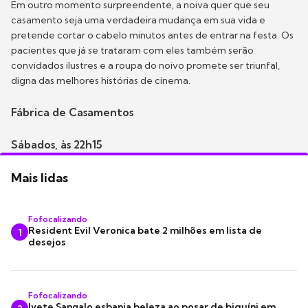
Em outro momento surpreendente, a noiva quer que seu
casamento seja uma verdadeira mudança em sua vida e
pretende cortar o cabelo minutos antes de entrar na festa. Os
pacientes que já se trataram com eles também serão
convidados ilustres e a roupa do noivo promete ser triunfal,
digna das melhores histórias de cinema.
Fábrica de Casamentos
Sábados, às 22h15
Mais lidas
Fofocalizando
Resident Evil Veronica bate 2 milhões em lista de
1
desejos
Fofocalizando
Ivete Sangalo esbanja beleza ao posar de biquíni em