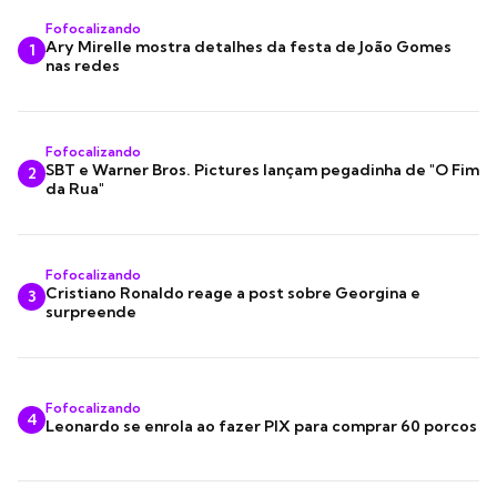
Fofocalizando
Ary Mirelle mostra detalhes da festa de João Gomes
1
nas redes
Fofocalizando
SBT e Warner Bros. Pictures lançam pegadinha de "O Fim
2
da Rua"
Fofocalizando
Cristiano Ronaldo reage a post sobre Georgina e
3
surpreende
Fofocalizando
4
Leonardo se enrola ao fazer PIX para comprar 60 porcos