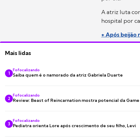
A atriz luta co
hospital por c
+ Após beijão
Mais lidas
Fofocalizando
1
Saiba quem é o namorado da atriz Gabriela Duarte
Fofocalizando
2
Review: Beast of Reincarnation mostra potencial da Game
Fofocalizando
3
Pediatra orienta Lore após crescimento de seu filho, Levi