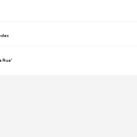
edes
a Rua"