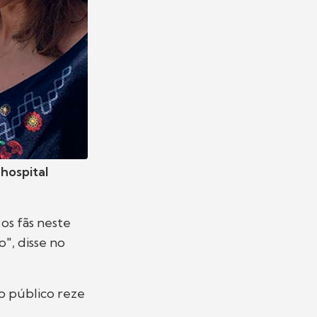
o
hospital
os fãs neste
o", disse no
o público reze