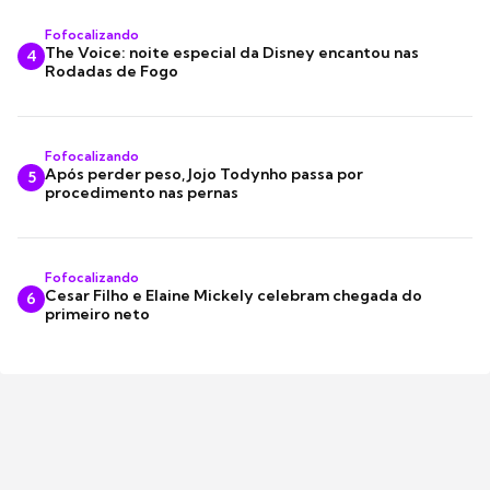
Fofocalizando
The Voice: noite especial da Disney encantou nas
4
Rodadas de Fogo
Fofocalizando
Após perder peso, Jojo Todynho passa por
5
procedimento nas pernas
Fofocalizando
Cesar Filho e Elaine Mickely celebram chegada do
6
primeiro neto