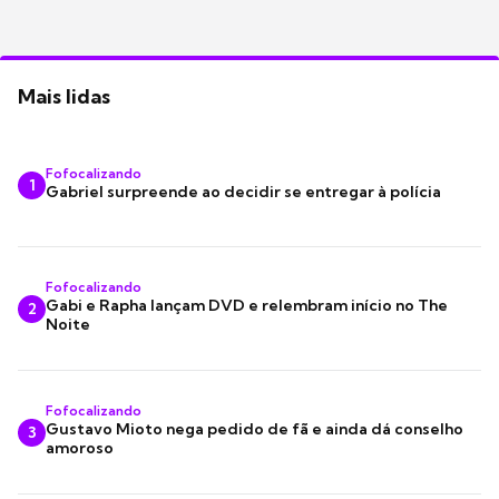
Mais lidas
Fofocalizando
1
Gabriel surpreende ao decidir se entregar à polícia
Fofocalizando
Gabi e Rapha lançam DVD e relembram início no The
2
Noite
Fofocalizando
Gustavo Mioto nega pedido de fã e ainda dá conselho
3
amoroso