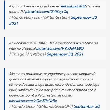
Algunos diseños de jugadores en
#eFootball2022
dan para
meme ???
pic.twitter.com/0J4ffcyrCq
? MeriStation.com (@MeriStation)
September 30,
2021
Ah konami qual é KKKKKKK Gasparzinho novo reforço do
inter no efootball
pic.twitter.com/VYsOuFkE8Q
? Thiago ?? (@tfbpa)
September 30, 2021
São tantos problemas, os jogadores parecem tanques de
guerra do Battlefield, o jogo começa a dar um zoom na
câmera do nada chega quase na bunda dos cara, tudo joga
igual, gráfico de PS2 e pela primeira vez na história não é
hipérbole, bomba Patch está mais bonito
pic.twitter.com/nQmERoNrRx
? Mundo Geek (@MundoGeekOF1)
September 30,