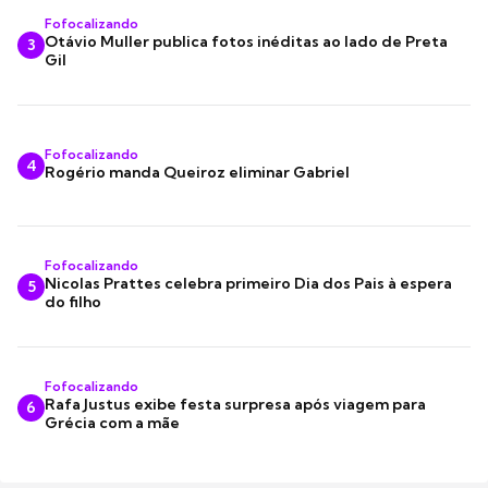
Fofocalizando
Otávio Muller publica fotos inéditas ao lado de Preta
3
Gil
Fofocalizando
4
Rogério manda Queiroz eliminar Gabriel
Fofocalizando
Nicolas Prattes celebra primeiro Dia dos Pais à espera
5
do filho
Fofocalizando
Rafa Justus exibe festa surpresa após viagem para
6
Grécia com a mãe