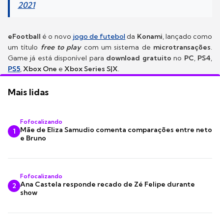
2021
eFootball
é o novo
jogo de futebol
da
Konami
, lançado como
um título
free to play
com um sistema de
microtransações
.
Game já está disponível para
download gratuito
no
PC
,
PS4
,
PS5
,
Xbox One
e
Xbox Series S|X
.
Mais lidas
Fofocalizando
Mãe de Eliza Samudio comenta comparações entre neto
1
e Bruno
Fofocalizando
Ana Castela responde recado de Zé Felipe durante
2
show