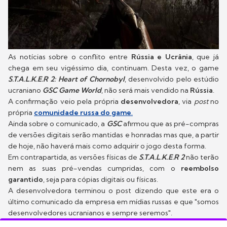
As notícias sobre o conflito entre
Rússia e Ucrânia
, que já
chega em seu vigéssimo dia, continuam. Desta vez, o game
S.T.A.L.K.E.R 2: Heart of Chornobyl
, desenvolvido pelo estúdio
ucraniano
GSC Game World
, não será mais vendido na
Rússia
.
A confirmação veio pela própria
desenvolvedora
, via
post
no
própria
comunidade russa do game
.
Ainda sobre o comunicado, a
GSC
afirmou que as pré-compras
de versões digitais serão mantidas e honradas mas que, a partir
de hoje, não haverá mais como adquirir o jogo desta forma.
Em contrapartida, as versões físicas de
S.T.A.L.K.E.R 2
não terão
nem as suas pré-vendas cumpridas, com o
reembolso
garantido
, seja para cópias digitais ou físicas.
A desenvolvedora terminou o post dizendo que este era o
último comunicado da empresa em mídias russas e que "somos
desenvolvedores ucranianos e sempre seremos".