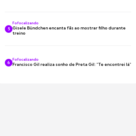
Fofocalizando
Gisele Bündchen encanta fãs ao mostrar filho durante
5
treino
Fofocalizando
6
Francisco Gil realiza sonho de Preta Gil: "Te encontrei lá"