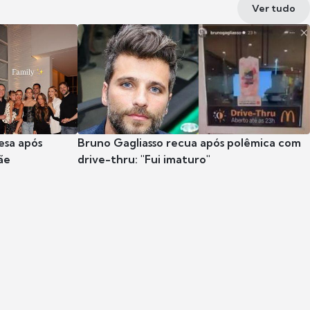
Ver tudo
esa após
Bruno Gagliasso recua após polêmica com
ãe
drive-thru: "Fui imaturo"