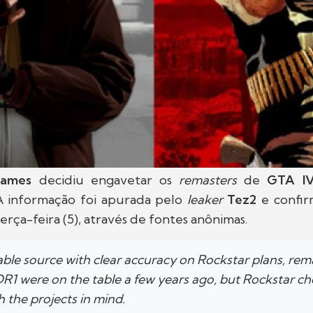
Games
decidiu engavetar os
remasters
de
GTA I
 A informação foi apurada pelo
leaker
Tez2
e confir
erça-feira (5), através de fontes anônimas.
iable source with clear accuracy on Rockstar plans, rem
R1 were on the table a few years ago, but Rockstar ch
 the projects in mind.