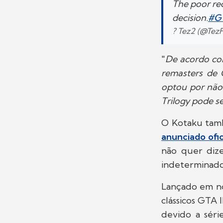
The poor rec
decision.
#G
? Tez2 (@Tez
"
De acordo com
remasters de 
optou por não
Trilogy pode se
O Kotaku tam
anunciado ofi
não quer diz
indeterminado
Lançado em n
clássicos GTA 
devido a séri