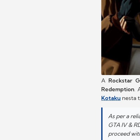
A
Rockstar 
Redemption
.
Kotaku
nesta t
As per a rel
GTA IV & RD
proceed with