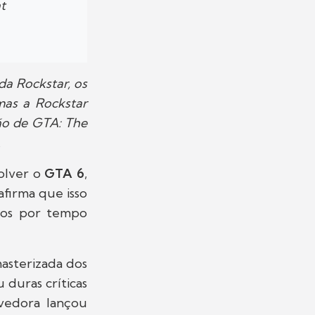
t
da Rockstar, os
mas a Rockstar
ão de GTA: The
.
olver o
GTA 6
,
 afirma que isso
dos por tempo
asterizada dos
duras críticas
lvedora lançou