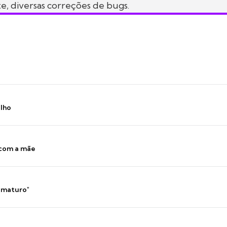
, diversas correções de bugs.
ilho
 com a mãe
 imaturo"