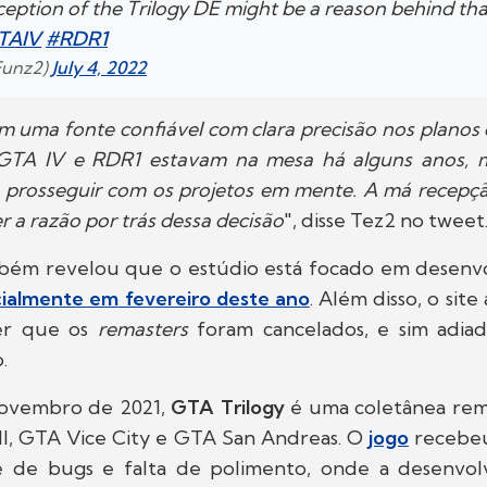
eption of the Trilogy DE might be a reason behind tha
TAIV
#RDR1
Funz2)
July 4, 2022
 uma fonte confiável com clara precisão nos planos 
GTA IV e RDR1 estavam na mesa há alguns anos, 
 prosseguir com os projetos em mente. A má recepç
r a razão por trás dessa decisão
", disse Tez2 no tweet
bém revelou que o estúdio está focado em desenv
cialmente em fevereiro deste ano
. Além disso, o site
er que os
remasters
foram cancelados, e sim adia
.
ovembro de 2021,
GTA Trilogy
é uma coletânea rem
III, GTA Vice City e GTA San Andreas. O
jogo
recebeu 
e de bugs e falta de polimento, onde a desenvo