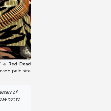
V
e
Red Dead
mado pelo site
asters of
ose not to