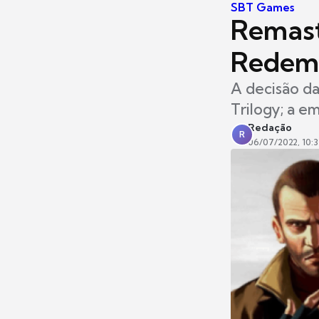
SBT Games
Remast
Redemp
A decisão da
Trilogy; a 
Redação
R
06/07/2022, 10:3