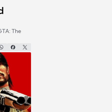
d
 GTA: The