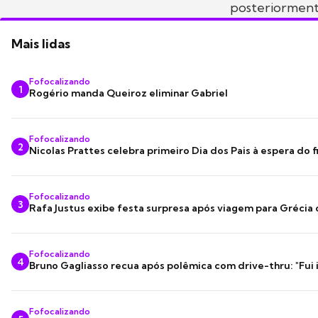
posteriormente
Mais lidas
Fofocalizando
1
Rogério manda Queiroz eliminar Gabriel
Fofocalizando
2
Nicolas Prattes celebra primeiro Dia dos Pais à espera do f
Fofocalizando
3
Rafa Justus exibe festa surpresa após viagem para Grécia
Fofocalizando
4
Bruno Gagliasso recua após polêmica com drive-thru: "Fui
Fofocalizando