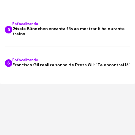
Fofocalizando
Gisele Bündchen encanta fãs ao mostrar filho durante
5
treino
Fofocalizando
6
Francisco Gil realiza sonho de Preta Gil: "Te encontrei lá"