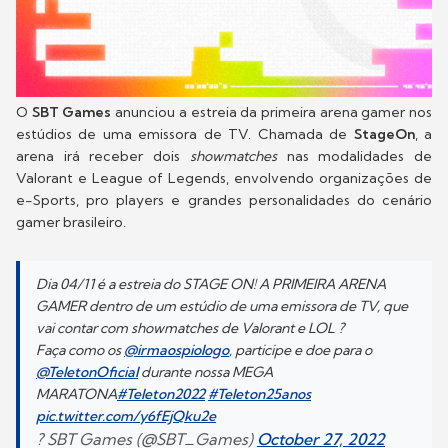
O
SBT Games
anunciou a estreia da primeira arena gamer nos
estúdios de uma emissora de TV. Chamada de
StageOn
, a
arena irá receber dois
showmatches
nas modalidades de
Valorant e League of Legends, envolvendo organizações de
e-Sports, pro players e grandes personalidades do cenário
gamer brasileiro.
Dia 04/11 é a estreia do STAGE ON! A PRIMEIRA ARENA
GAMER dentro de um estúdio de uma emissora de TV, que
vai contar com showmatches de Valorant e LOL ?
Faça como os
@irmaospiologo
, participe e doe para o
@TeletonOficial
durante nossa MEGA
MARATONA
#Teleton2022
#Teleton25anos
pic.twitter.com/y6fEjQku2e
? SBT Games (@SBT_Games)
October 27, 2022