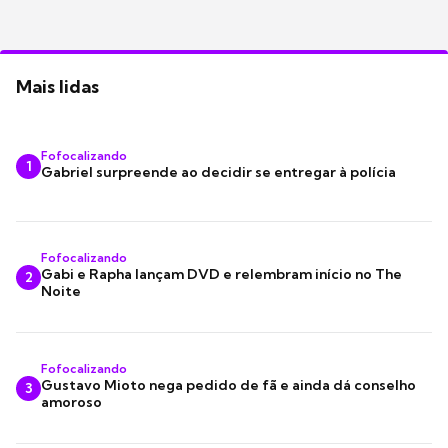
Mais lidas
Fofocalizando
1
Gabriel surpreende ao decidir se entregar à polícia
Fofocalizando
Gabi e Rapha lançam DVD e relembram início no The
2
Noite
Fofocalizando
Gustavo Mioto nega pedido de fã e ainda dá conselho
3
amoroso