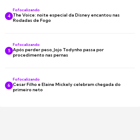
Fofocalizando
The Voice: noite especial da Disney encantou nas
4
Rodadas de Fogo
Fofocalizando
Após perder peso, Jojo Todynho passa por
5
procedimento nas pernas
Fofocalizando
Cesar Filho e Elaine Mickely celebram chegada do
6
primeiro neto