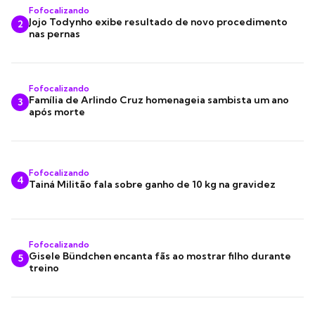
Fofocalizando
Jojo Todynho exibe resultado de novo procedimento
2
nas pernas
Fofocalizando
Família de Arlindo Cruz homenageia sambista um ano
3
após morte
Fofocalizando
4
Tainá Militão fala sobre ganho de 10 kg na gravidez
Fofocalizando
Gisele Bündchen encanta fãs ao mostrar filho durante
5
treino