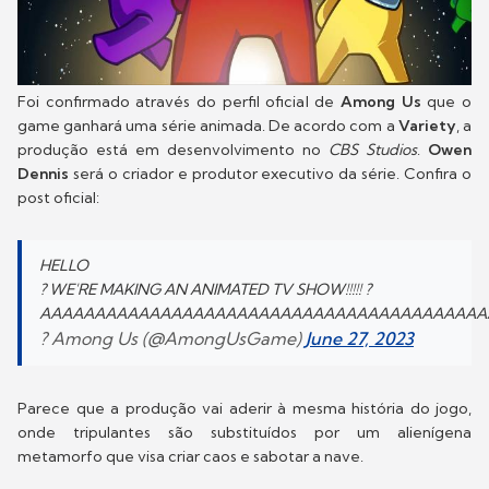
Foi confirmado através do perfil oficial de
Among Us
que o
game ganhará uma série animada. De acordo com a
Variety
, a
produção está em desenvolvimento no
CBS Studios
.
Owen
Dennis
será o criador e produtor executivo da série. Confira o
post oficial:
HELLO
? WE'RE MAKING AN ANIMATED TV SHOW!!!!! ?
AAAAAAAAAAAAAAAAAAAAAAAAAAAAAAAAAAAAAAAA
? Among Us (@AmongUsGame)
June 27, 2023
Parece que a produção vai aderir à mesma história do jogo,
onde tripulantes são substituídos por um alienígena
metamorfo que visa criar caos e sabotar a nave.