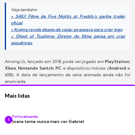
Veja também:
+ SAIU! Filme de Five Nights at Freddy's ganha trailer
oficial
+ Kojima revela desejo de viajar ao espaço para criar jogo
+ Ghost of Tsushima: Diretor do filme pensa em criar
sequências
Among Us, lançado em 2018, pode ser jogado em
PlayStation
,
Xbox
,
Nintendo Switch
,
PC
e dispositivos móveis (
Android
e
iOS
). A data de lançamento da série animada ainda não foi
anunciada.
Mais lidas
Fofocalizando
1
Joana teme nunca mais ver Gabriel