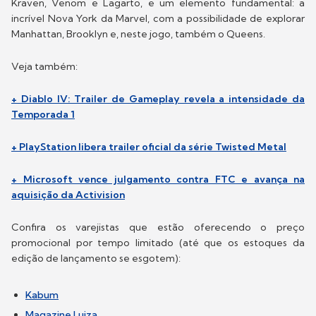
Kraven, Venom e Lagarto, e um elemento fundamental: a
incrível Nova York da Marvel, com a possibilidade de explorar
Manhattan, Brooklyn e, neste jogo, também o Queens.
Veja também:
+ Diablo IV: Trailer de Gameplay revela a intensidade da
Temporada 1
+ PlayStation libera trailer oficial da série Twisted Metal
+ Microsoft vence julgamento contra FTC e avança na
aquisição da Activision
Confira os varejistas que estão oferecendo o preço
promocional por tempo limitado (até que os estoques da
edição de lançamento se esgotem):
Kabum
Magazine Luiza