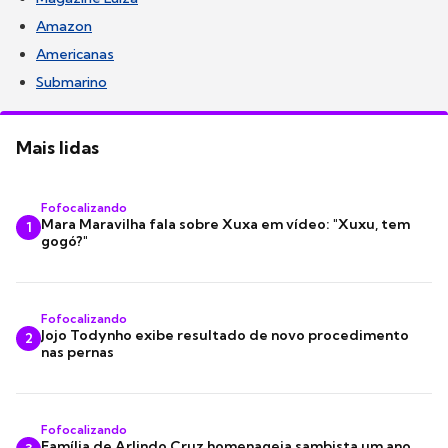
Amazon
Americanas
Submarino
Mais lidas
Fofocalizando
Mara Maravilha fala sobre Xuxa em vídeo: "Xuxu, tem
1
gogó?"
Fofocalizando
Jojo Todynho exibe resultado de novo procedimento
2
nas pernas
Fofocalizando
Família de Arlindo Cruz homenageia sambista um ano