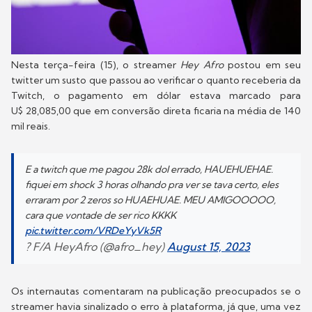
Nesta terça-feira (15), o streamer
Hey Afro
postou em seu
twitter um susto que passou ao verificar o quanto receberia da
Twitch, o pagamento em dólar estava marcado para
U$ 28,085,00 que em conversão direta ficaria na média de 140
mil reais.
E a twitch que me pagou 28k dol errado, HAUEHUEHAE.
fiquei em shock 3 horas olhando pra ver se tava certo, eles
erraram por 2 zeros so HUAEHUAE. MEU AMIGOOOOO,
cara que vontade de ser rico KKKK
pic.twitter.com/VRDeYyVk5R
? F/A HeyAfro (@afro_hey)
August 15, 2023
Os internautas comentaram na publicação preocupados se o
streamer havia sinalizado o erro à plataforma, já que, uma vez