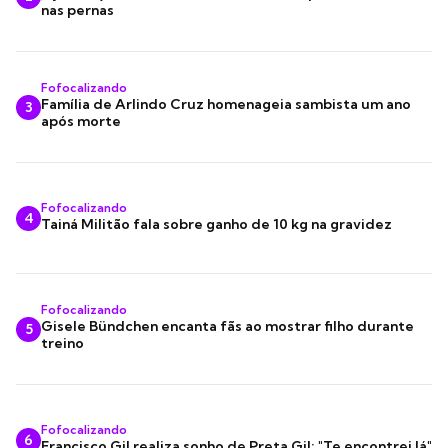
nas pernas
Fofocalizando
Família de Arlindo Cruz homenageia sambista um ano
3
após morte
Fofocalizando
4
Tainá Militão fala sobre ganho de 10 kg na gravidez
Fofocalizando
Gisele Bündchen encanta fãs ao mostrar filho durante
5
treino
Fofocalizando
6
Francisco Gil realiza sonho de Preta Gil: "Te encontrei lá"