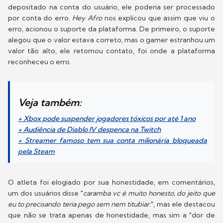
depositado na conta do usuário, ele poderia ser processado
por conta do erro.
Hey Afro
nos explicou que assim que viu o
erro, acionou o suporte da plataforma. De primeiro, o suporte
alegou que o valor estava correto, mas o gamer estranhou um
valor tão alto, ele retornou contato, foi onde a plataforma
reconheceu o erro.
Veja também:
+ Xbox pode suspender jogadores tóxicos por até 1 ano
+ Audiência de Diablo IV despenca na Twitch
+ Streamer famoso tem sua conta milionária bloqueada
pela Steam
O atleta foi elogiado por sua honestidade, em comentários,
um dos usuários disse "
caramba vc é muito honesto, do jeito que
eu to precisando teria pego sem nem titubiar
.", mas ele destacou
que não se trata apenas de honestidade, mas sim a "dor de