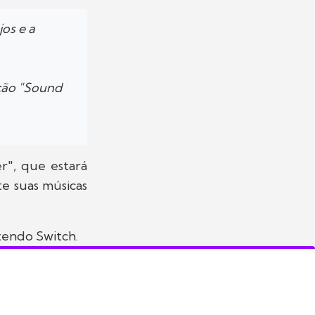
os e a
cção "Sound
r", que estará
te suas músicas
tendo Switch.