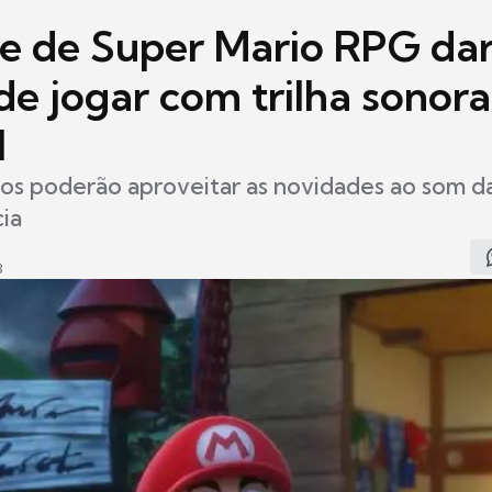
 de Super Mario RPG da
de jogar com trilha sonora
l
cos poderão aproveitar as novidades ao som d
cia
3