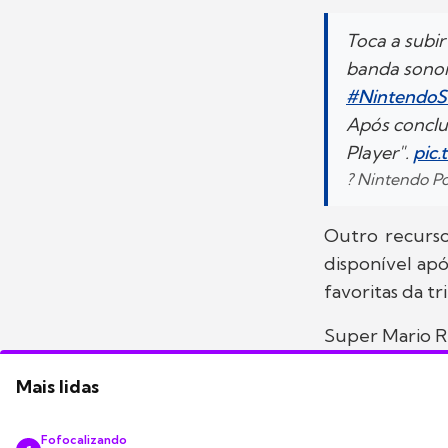
Toca a subir
banda sonor
#NintendoS
Após conclu
Player".
pic
? Nintendo P
Outro recurso
disponível apó
favoritas da tr
Super Mario R
Mais lidas
Fofocalizando