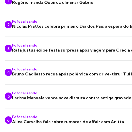
1
Rogério manda Queiroz eliminar Gabriel
Fofocalizando
2
Nicolas Prattes celebra primeiro Dia dos Pais à espera do f
Fofocalizando
3
Rafa Justus exibe festa surpresa após viagem para Grécia
Fofocalizando
4
Bruno Gagliasso recua após polêmica com drive-thru: "Fui
Fofocalizando
5
Larissa Manoela vence nova disputa contra antiga gravado
Fofocalizando
6
Alice Carvalho fala sobre rumores de affair com Anitta