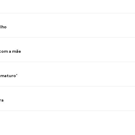
ilho
 com a mãe
 imaturo"
ra