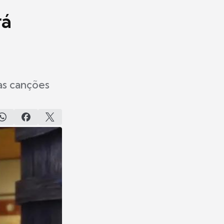
rá
as canções