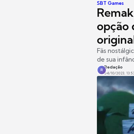
SBT Games
Remake
opção 
origina
Fãs nostálgi
de sua infân
Redação
R
04/10/2023, 13:5