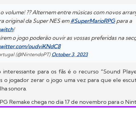
 o volume! ?? Alternem entre músicas com novos arranj
a original da Super NES em
#SuperMarioRPG
para a
witch
!
írem o jogo poderão ouvir as vossas preferidas na se
.twitter.com/oudviKNdC8
ortugal (@NintendoPT)
October 3, 2023
 interessante para os fãs é o recurso "Sound Playe
s o jogador zerar o jogo uma vez para que ele escu
ilha sonora.
PG Remake chega no dia 17 de novembro para o Nin