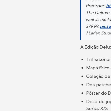
Preorder:
ht
The Deluxe E
well as excl
$79.99.
pic.t
? Larian Stud
A Edição Delux
Trilha sono
Mapa físico
Coleção de 
Dois patche
Pôster do 
Disco do jo
Series X/S