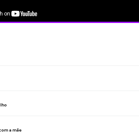
ilho
 com a mãe