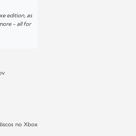
e edition, as
ore - all for
ov
 discos no Xbox