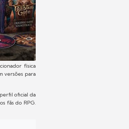
ionador física
m versões para
rfil oficial da
 os fãs do RPG.