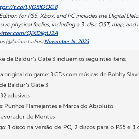
tps://t.co/LJJG5IGOG8
dition for PS5, Xbox, and PC includes the Digital Delux
usive physical feelies, including a 3-disc OST, map, and m
witter.com/QjXDIIgU2A
ios (@larianstudios)
November 16, 2023
e de Baldur's Gate 3 incluem os seguintes itens:
ra original do game: 3 CDs com músicas de Bobby Slav
 de Baldur's Gate 3
32 adesivos
s: Punhos Flamejantes e Marca do Absoluto
Devorador de Mentes
go: 1 disco na versão de PC, 2 discos para o PS5 e 3