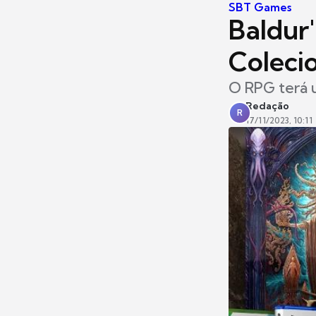
SBT Games
Baldur
Colecio
O RPG terá u
Redação
R
17/11/2023, 10:11