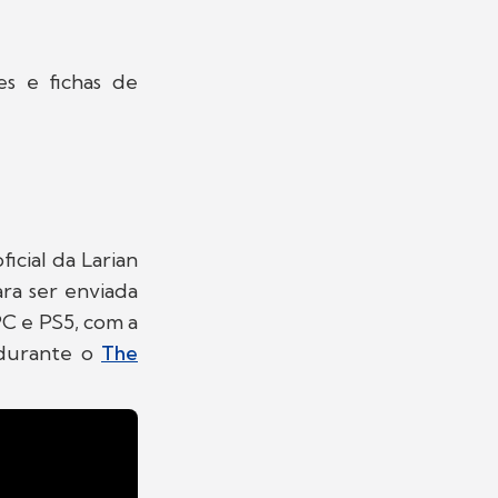
tes e fichas de
icial da Larian
ara ser enviada
PC e PS5, com a
 durante o
The