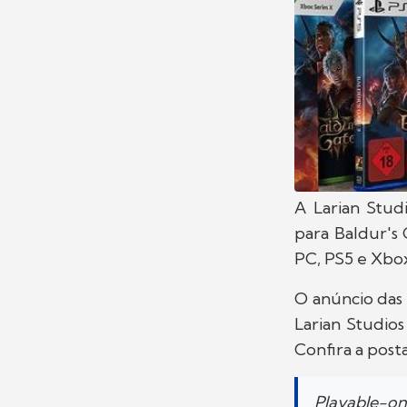
A Larian Stud
para Baldur's
PC, PS5 e Xbox
O anúncio das 
Larian Studios
Confira a post
Playable-on-