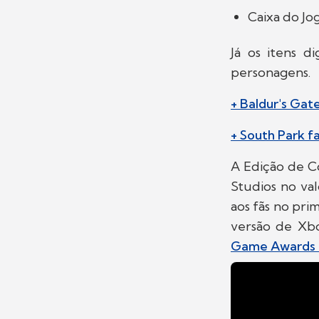
Caixa do Jog
Já os itens di
personagens.
+ Baldur's Gat
+ South Park f
A Edição de Co
Studios no val
aos fãs no pri
versão de Xb
Game Awards 