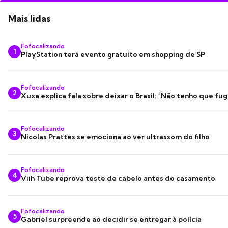
Mais lidas
Fofocalizando
1
PlayStation terá evento gratuito em shopping de SP
Fofocalizando
2
Xuxa explica fala sobre deixar o Brasil: "Não tenho que fug
Fofocalizando
3
Nicolas Prattes se emociona ao ver ultrassom do filho
Fofocalizando
4
Viih Tube reprova teste de cabelo antes do casamento
Fofocalizando
5
Gabriel surpreende ao decidir se entregar à polícia