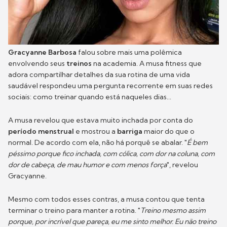
Gracyanne Barbosa
falou sobre mais uma polêmica
envolvendo seus
treinos
na academia. A musa fitness que
adora compartilhar detalhes da sua rotina de uma vida
saudável respondeu uma pergunta recorrente em suas redes
sociais: como treinar quando está naqueles dias...
A musa revelou que estava muito inchada por conta do
período menstrual
e mostrou a
barriga
maior do que o
normal. De acordo com ela, não há porquê se abalar. "
É bem
péssimo porque fico inchada, com cólica, com dor na coluna, com
dor de cabeça, de mau humor e com menos força
", revelou
Gracyanne.
Mesmo com todos esses contras, a musa contou que tenta
terminar o treino para manter a rotina. "
Treino mesmo assim
porque, por incrível que pareça, eu me sinto melhor. Eu não treino