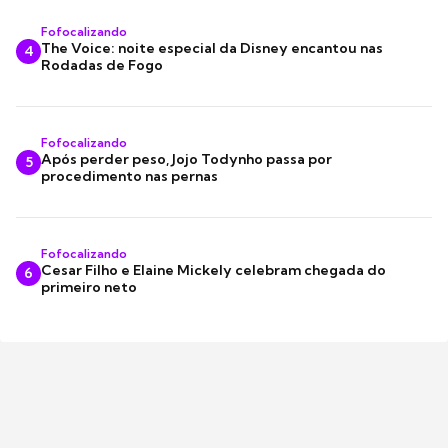
Fofocalizando
The Voice: noite especial da Disney encantou nas
4
Rodadas de Fogo
Fofocalizando
Após perder peso, Jojo Todynho passa por
5
procedimento nas pernas
Fofocalizando
Cesar Filho e Elaine Mickely celebram chegada do
6
primeiro neto