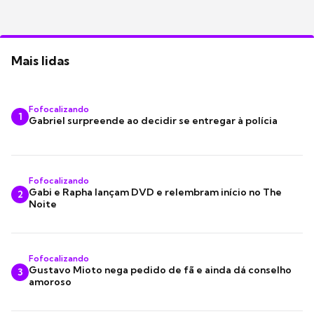
Mais lidas
Fofocalizando
1
Gabriel surpreende ao decidir se entregar à polícia
Fofocalizando
Gabi e Rapha lançam DVD e relembram início no The
2
Noite
Fofocalizando
Gustavo Mioto nega pedido de fã e ainda dá conselho
3
amoroso