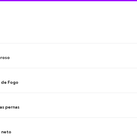
oroso
s de Fogo
as pernas
o neto