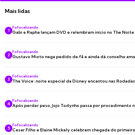
Mais lidas
Fofocalizando
1
Gabi e Rapha lançam DVD e relembram início no The Noite
Fofocalizando
2
Gustavo Mioto nega pedido de fã e ainda dá conselho am
Fofocalizando
3
The Voice: noite especial da Disney encantou nas Rodada
Fofocalizando
4
Após perder peso, Jojo Todynho passa por procedimento n
Fofocalizando
5
Cesar Filho e Elaine Mickely celebram chegada do primeir