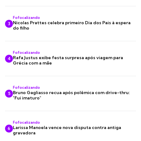
Fofocalizando
Nicolas Prattes celebra primeiro Dia dos Pais à espera
3
do filho
Fofocalizando
Rafa Justus exibe festa surpresa após viagem para
4
Grécia com a mãe
Fofocalizando
Bruno Gagliasso recua após polêmica com drive-thru:
5
"Fui imaturo"
Fofocalizando
Larissa Manoela vence nova disputa contra antiga
6
gravadora