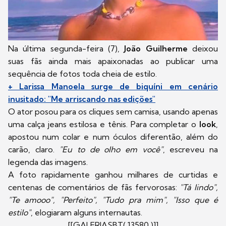
Na última segunda-feira (7),
João Guilherme
deixou
suas fãs ainda mais apaixonadas ao publicar uma
sequência de fotos toda cheia de estilo.
+ Larissa Manoela surge de biquíni em cenário
inusitado: "Me arriscando nas edições"
O ator posou para os cliques sem camisa, usando apenas
uma calça jeans estilosa e tênis. Para completar o
look
,
apostou num colar e num óculos diferentão, além do
carão, claro.
"Eu to de olho em você"
, escreveu na
legenda das imagens.
A foto rapidamente ganhou milhares de curtidas e
centenas de comentários de fãs fervorosas:
"Tá lindo",
"Te amooo", "Perfeito", "Tudo pra mim", "Isso que é
estilo"
, elogiaram alguns internautas.
[[GALERIASBT( 13580 )]]