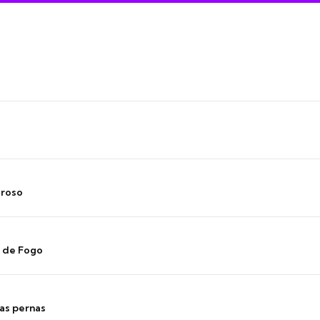
oroso
s de Fogo
as pernas