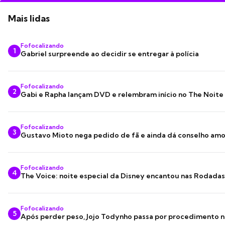
Mais lidas
Fofocalizando
1
Gabriel surpreende ao decidir se entregar à polícia
Fofocalizando
2
Gabi e Rapha lançam DVD e relembram início no The Noite
Fofocalizando
3
Gustavo Mioto nega pedido de fã e ainda dá conselho am
Fofocalizando
4
The Voice: noite especial da Disney encantou nas Rodada
Fofocalizando
5
Após perder peso, Jojo Todynho passa por procedimento n