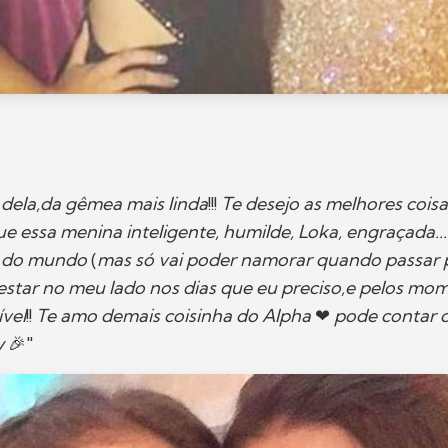
é dela,da gêmea mais linda
!!!
Te desejo as melhores coisa
e essa menina inteligente, humilde, Loka, engraçada... 
s do mundo
(
mas só vai poder namorar quando passar
estar no meu lado nos dias que eu preciso,e pelos mo
ível
!!
Te amo demais coisinha do Alpha
❤
pode contar 
y
🎉"