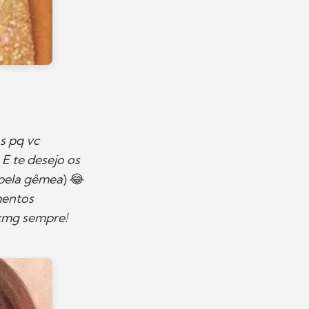
s pq vc
E te desejo os
 pela gêmea
) 😂
mentos
cmg sempre!