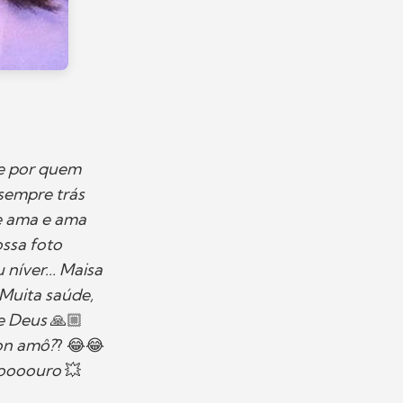
 e por quem
 sempre trás
ue ama e ama
ossa foto
níver... Maisa
Muita saúde,
de Deus
🙏🏼
non amô?
? 😂😂
stoooouro
💥