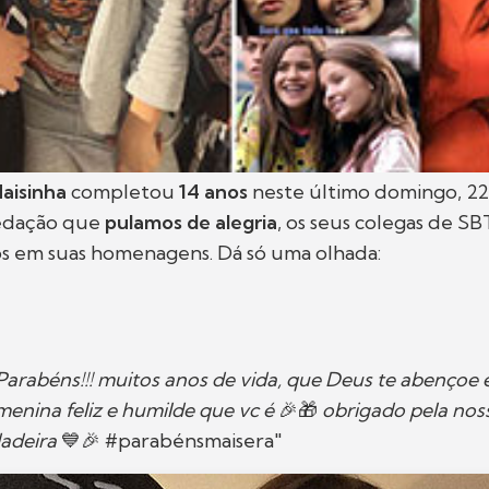
aisinha
completou
14 anos
neste último domingo, 22
redação que
pulamos de alegria
, os seus colegas de S
os em suas homenagens. Dá só uma olhada:
Parabéns!!! muitos anos de vida, que Deus te abençoe 
menina feliz e humilde que vc é
🎉🎁
obrigado pela nos
dadeira
💙🎉 #parabénsmaisera"