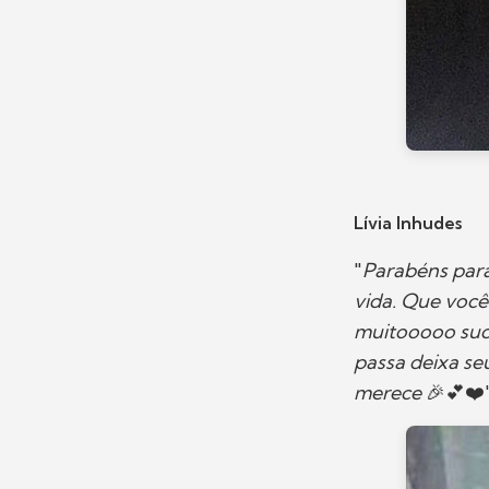
Lívia Inhudes
"
Parabéns para
vida. Que você
muitooooo suc
passa deixa se
merece
🎉💕❤️