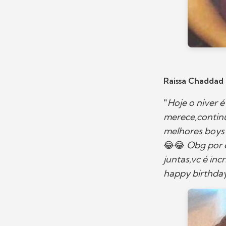
Raissa Chaddad
"
Hoje o niver 
merece,continu
melhores boy
😂😂
Obg por 
juntas,vc é incr
happy birthda