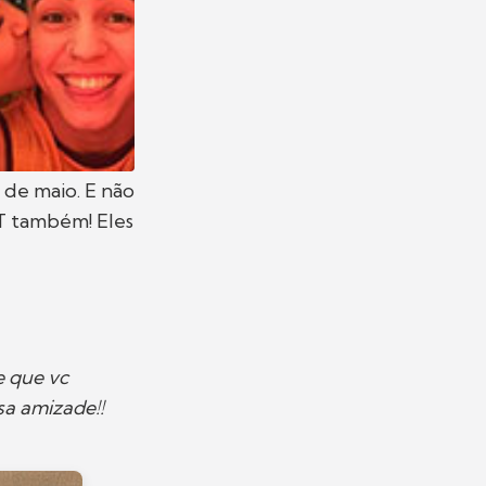
 de maio. E não
BT também! Eles
e que vc
sa amizade!!