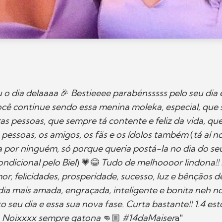
 o dia delaaaa
🎉
Bestieeee parabénsssss pelo seu dia
ocê continue sendo essa menina moleka, especial, que
ras pessoas, que sempre tá contente e feliz da vida, q
essoas, os amigos, os fãs e os ídolos também
(
tá aí n
 por ninguém, só porque queria postá-la no dia do seu 
ndicional pelo Biel
) 💗😂
Tudo de melhoooor lindona!! 
mor, felicidades, prosperidade, sucesso, luz e bênçãos 
dia mais amada, engraçada, inteligente e bonita neh 
o seu dia e essa sua nova fase. Curta bastante!! 1.4 e

Noixxxx sempre gatona
👊🏼
#14daMaiser
a"