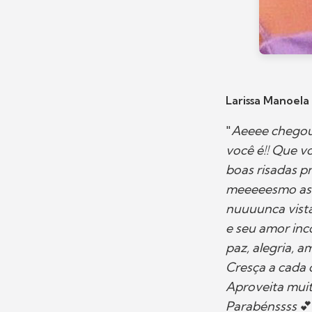
Larissa Manoela
"
Aeeee chegou
você é!! Que v
boas risadas p
meeeeesmo as p
nuuuunca vista
e seu amor inco
paz, alegria, a
Cresça a cada 
Aproveita muit
Parabénssss
