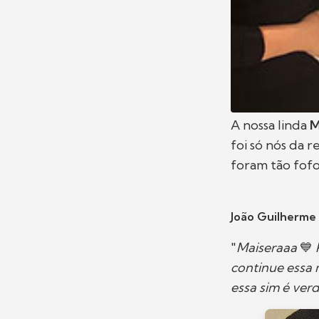
A nossa linda
M
foi só nós da 
foram tão fof
João Guilherme
"
Maiseraaa
💙
continue essa 
essa sim é ver