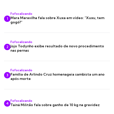
Fofocalizando
Mara Maravilha fala sobre Xuxa em vídeo: "Xuxu, tem
1
gogó?"
Fofocalizando
Jojo Todynho exibe resultado de novo procedimento
2
nas pernas
Fofocalizando
Família de Arlindo Cruz homenageia sambista um ano
3
após morte
Fofocalizando
4
Tainá Militão fala sobre ganho de 10 kg na gravidez