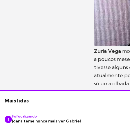
Zuria Vega
mos
a poucos mes
tivesse alguns
atualmente pos
só uma olhada:
Mais lidas
Fofocalizando
1
Joana teme nunca mais ver Gabriel