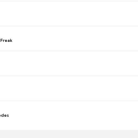
 Freak
edes