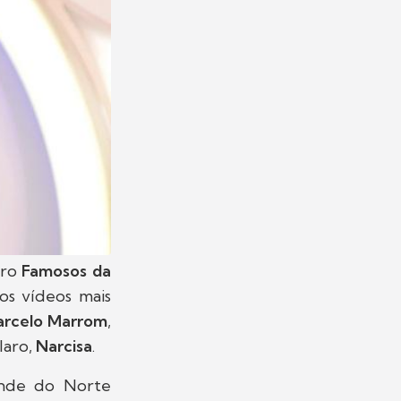
dro
Famosos da
os vídeos mais
rcelo Marrom
,
laro,
Narcisa
.
rande do Norte