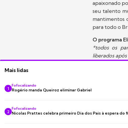
apaixonado por
seu talento m
mantimentos c
para todo o Bra
O programa Eli
*todos os par
liberados após
Mais lidas
Fofocalizando
1
Rogério manda Queiroz eliminar Gabriel
Fofocalizando
2
Nicolas Prattes celebra primeiro Dia dos Pais à espera do f