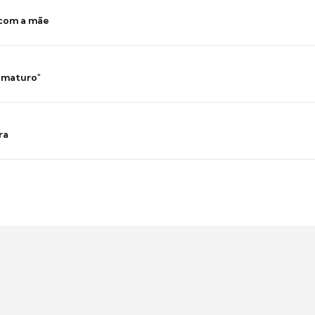
 com a mãe
 imaturo"
ra