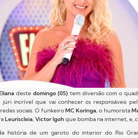
Eliana
deste
domingo (05)
tem diversão com o qua
júri incrível que vai conhecer os responsáveis pel
 redes sociais. O funkeiro
MC Koringa
, o humorista
Ma
ra
Leuriscleia
,
Victor Igoh
que bomba na internet, e, c
nda história de um garoto do interior do Rio G