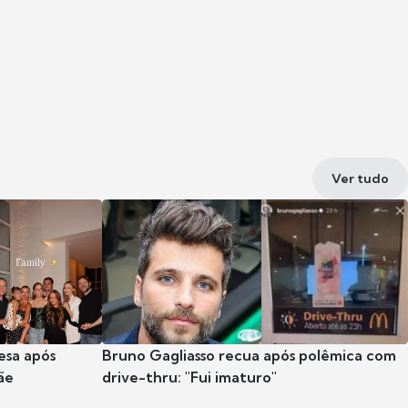
Ver tudo
esa após
Bruno Gagliasso recua após polêmica com
ãe
drive-thru: "Fui imaturo"