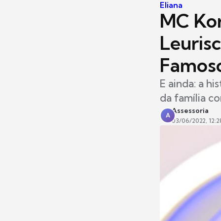
Eliana
MC Kor
Leurisc
Famoso
E ainda: a h
da família c
Assessoria
A
03/06/2022, 12:2