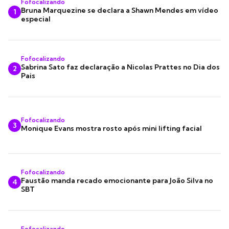
Fofocalizando
Bruna Marquezine se declara a Shawn Mendes em vídeo
1
especial
Fofocalizando
Sabrina Sato faz declaração a Nicolas Prattes no Dia dos
2
Pais
Fofocalizando
3
Monique Evans mostra rosto após mini lifting facial
Fofocalizando
Faustão manda recado emocionante para João Silva no
4
SBT
Fofocalizando