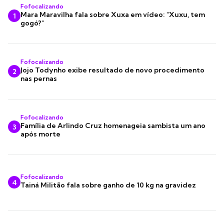
Fofocalizando
Mara Maravilha fala sobre Xuxa em vídeo: "Xuxu, tem
1
gogó?"
Fofocalizando
Jojo Todynho exibe resultado de novo procedimento
2
nas pernas
Fofocalizando
Família de Arlindo Cruz homenageia sambista um ano
3
após morte
Fofocalizando
4
Tainá Militão fala sobre ganho de 10 kg na gravidez