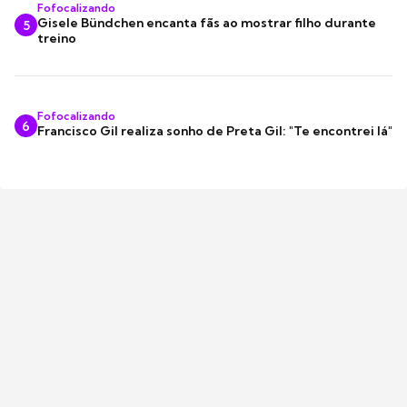
Fofocalizando
Gisele Bündchen encanta fãs ao mostrar filho durante
5
treino
Fofocalizando
6
Francisco Gil realiza sonho de Preta Gil: "Te encontrei lá"