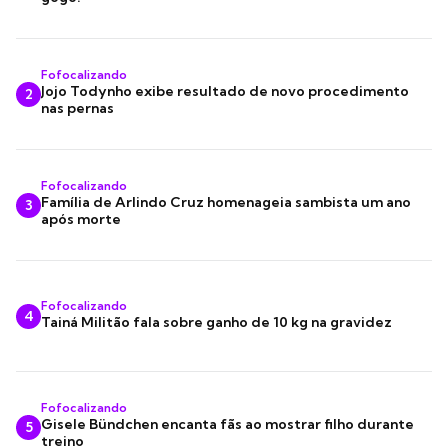
Fofocalizando
Jojo Todynho exibe resultado de novo procedimento
2
nas pernas
Fofocalizando
Família de Arlindo Cruz homenageia sambista um ano
3
após morte
Fofocalizando
4
Tainá Militão fala sobre ganho de 10 kg na gravidez
Fofocalizando
Gisele Bündchen encanta fãs ao mostrar filho durante
5
treino