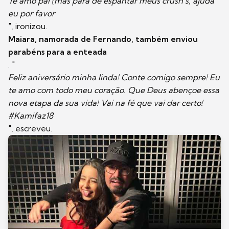
Te amo pai (mas para de espantar meus crush`s, ajuda
eu por favor
", ironizou.
Maiara, namorada de Fernando, também enviou
parabéns para a enteada
. "
Feliz aniversário minha linda! Conte comigo sempre! Eu
te amo com todo meu coração. Que Deus abençoe essa
nova etapa da sua vida! Vai na fé que vai dar certo!
#Kamifaz18
", escreveu.