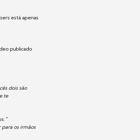
ubers está apenas
ídeo publicado
ês dois são
e te
s: "
r para os irmãos