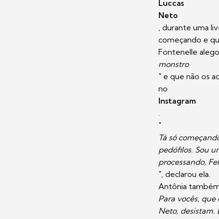
Luccas
Neto
, durante uma li
começando e qu
Fontenelle aleg
monstro
" e que não os a
no
Instagram
.
"
Tá só começando
pedófilos. Sou u
processando, Fel
", declarou ela.
Antônia também d
Para vocês, que 
Neto, desistam. 