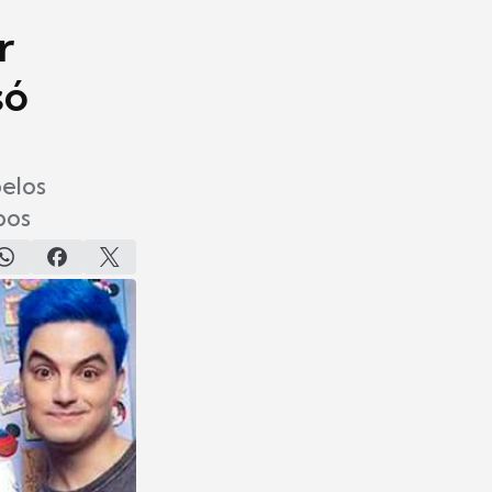
r
só
pelos
bos