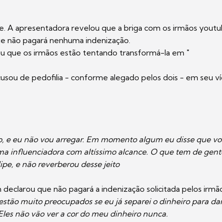
ve. A apresentadora revelou que a briga com os irmãos yout
e não pagará nenhuma indenização.
ou que os irmãos estão tentando transformá-la em "
cusou de pedofilia - conforme alegado pelos dois - em seu v
, e eu não vou arregar. Em momento algum eu disse que voc
ma influenciadora com altíssimo alcance. O que tem de gent
ipe, e não reverberou desse jeito
eclarou que não pagará a indenização solicitada pelos irmão
estão muito preocupados se eu já separei o dinheiro para da
Eles não vão ver a cor do meu dinheiro nunca.