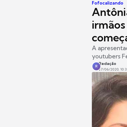
Fofocalizando
Antôni
irmãos 
começ
A apresentad
youtubers F
Redação
R
27/06/2020, 10: