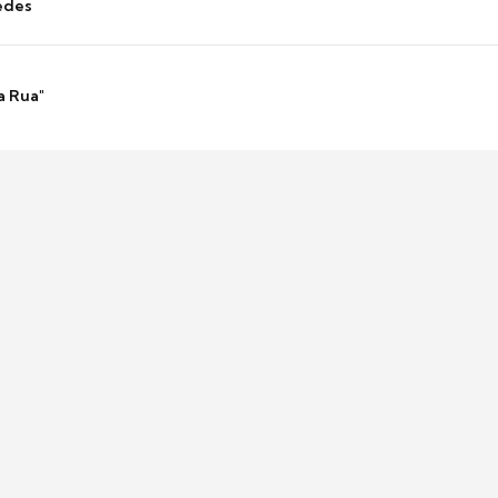
edes
a Rua"