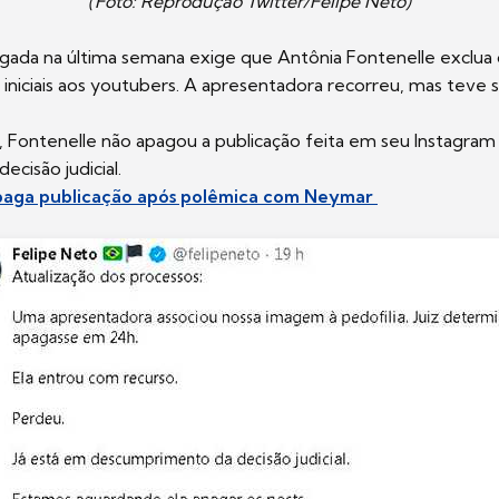
(Foto: Reprodução Twitter/Felipe Neto)
lgada na última semana exige que Antônia Fontenelle exclu
 iniciais aos youtubers. A apresentadora recorreu, mas teve
ontenelle não apagou a publicação feita em seu Instagram e
cisão judicial.
apaga publicação após polêmica com Neymar