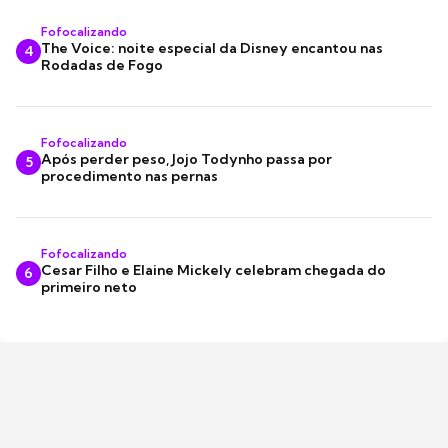
Fofocalizando
The Voice: noite especial da Disney encantou nas
4
Rodadas de Fogo
Fofocalizando
Após perder peso, Jojo Todynho passa por
5
procedimento nas pernas
Fofocalizando
Cesar Filho e Elaine Mickely celebram chegada do
6
primeiro neto