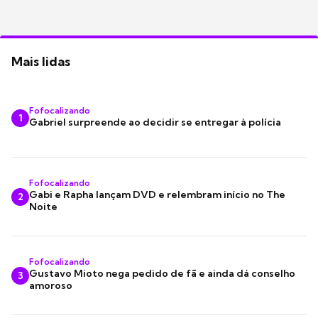
Mais lidas
Fofocalizando
1
Gabriel surpreende ao decidir se entregar à polícia
Fofocalizando
Gabi e Rapha lançam DVD e relembram início no The
2
Noite
Fofocalizando
Gustavo Mioto nega pedido de fã e ainda dá conselho
3
amoroso