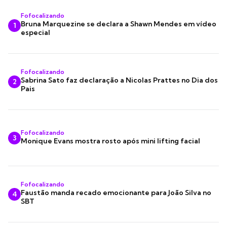
Fofocalizando
Bruna Marquezine se declara a Shawn Mendes em vídeo
1
especial
Fofocalizando
Sabrina Sato faz declaração a Nicolas Prattes no Dia dos
2
Pais
Fofocalizando
3
Monique Evans mostra rosto após mini lifting facial
Fofocalizando
Faustão manda recado emocionante para João Silva no
4
SBT